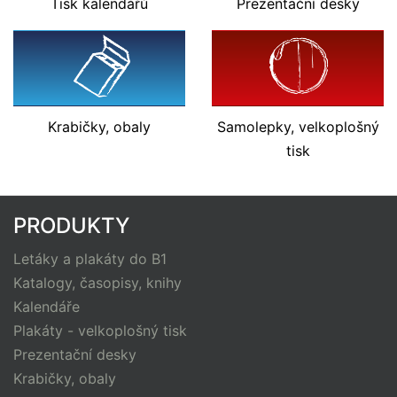
Tisk kalendářů
Prezentační
desky
Krabičky, obaly
Samolepky, velkoplošný
tisk
PRODUKTY
Letáky a plakáty do B1
Katalogy, časopisy, knihy
Kalendáře
Plakáty - velkoplošný tisk
Prezentační desky
Krabičky, obaly